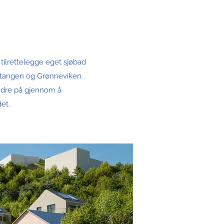
ilrettelegge eget sjøbad
etangen og Grønneviken.
endre på gjennom å
et.