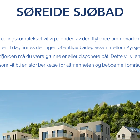
SØREIDE SJØBAD
 næringskomplekset vil vi på enden av den flytende promenaden t
ten. I dag finnes det ingen offentlige badeplassen mellom Kyrkj
dfjorden må du være grunneier eller disponere båt. Dette vil vi 
som vil bli en stor berikelse for allmenheten og beboerne i områd