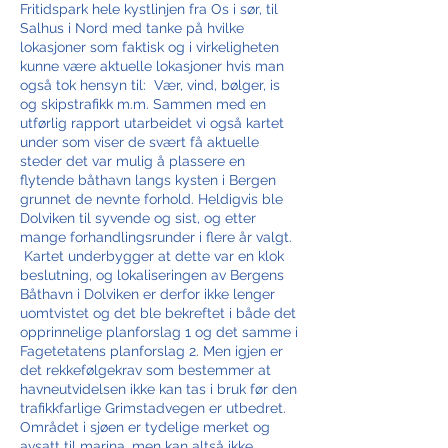
Fritidspark hele kystlinjen fra Os i sør, til
Salhus i Nord med tanke på hvilke
lokasjoner som faktisk og i virkeligheten
kunne være aktuelle lokasjoner hvis man
også tok hensyn til: Vær, vind, bølger, is
og skipstrafikk m.m. Sammen med en
utførlig rapport utarbeidet vi også kartet
under som viser de svært få aktuelle
steder det var mulig å plassere en
flytende båthavn langs kysten i Bergen
grunnet de nevnte forhold. Heldigvis ble
Dolviken til syvende og sist, og etter
mange forhandlingsrunder i flere år valgt.
Kartet underbygger at dette var en klok
beslutning, og lokaliseringen av Bergens
Båthavn i Dolviken er derfor ikke lenger
uomtvistet og det ble bekreftet i både det
opprinnelige planforslag 1 og det samme i
Fagetetatens planforslag 2. Men igjen er
det rekkefølgekrav som bestemmer at
havneutvidelsen ikke kan tas i bruk før den
trafikkfarlige Grimstadvegen er utbedret.
Området i sjøen er tydelige merket og
avsatt til marina, men kan altså ikke