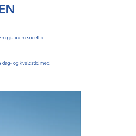
EN
strøm gjennom soceller
.
 på dag- og kveldstid med