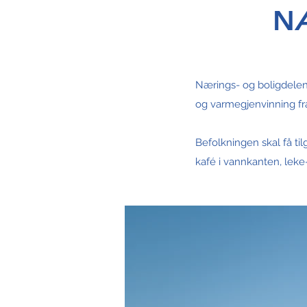
NÆ
Nærings- og boligdelen 
og varmegjenvinning fra
Befolkningen skal få til
kafé i vannkanten, leke